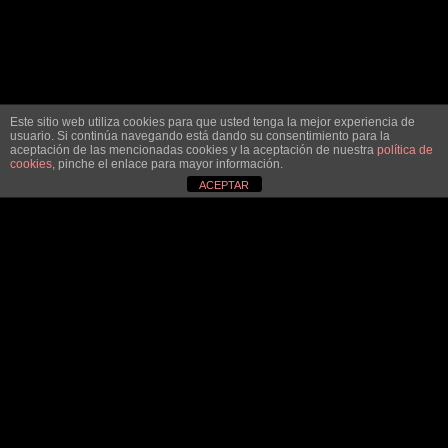
Este sitio web utiliza cookies para que usted tenga la mejor experiencia de
usuario. Si continúa navegando está dando su consentimiento para la
aceptación de las mencionadas cookies y la aceptación de nuestra
política de
cookies
, pinche el enlace para mayor información.
ACEPTAR